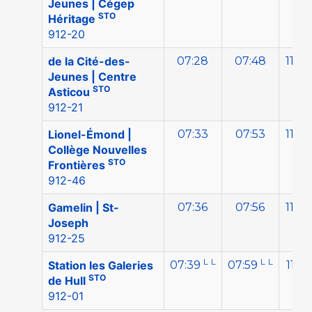
Jeunes | Cégep
STO
Héritage
912-20
de la Cité-des-
07:28
07:48
11:46
Jeunes | Centre
STO
Asticou
912-21
Lionel-Émond |
07:33
07:53
11:50
Collège Nouvelles
STO
Frontières
912-46
Gamelin | St-
07:36
07:56
11:52
Joseph
912-25
L
L
L
L
Station les Galeries
07:39
07:59
11:55
STO
de Hull
912-01