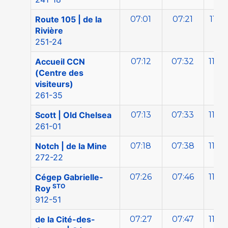
Route 105 | de la
07:01
07:21
11:21
Rivière
251-24
Accueil CCN
07:12
07:32
11:32
(Centre des
visiteurs)
261-35
Scott | Old Chelsea
07:13
07:33
11:33
261-01
Notch | de la Mine
07:18
07:38
11:36
272-22
Cégep Gabrielle-
07:26
07:46
11:44
STO
Roy
912-51
de la Cité-des-
07:27
07:47
11:45