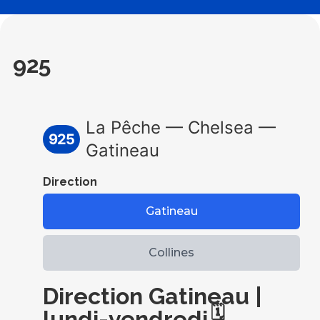
925
La Pêche — Chelsea —
925
Gatineau
Direction
Gatineau
Collines
Direction Gatineau |
🗓️
lundi-vendredi