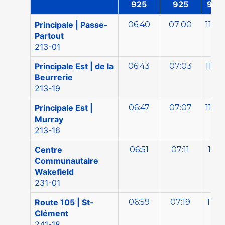
925
925
925
Direction Gatineau | Lun-Ven
Principale | Passe-
06:40
07:00
11:00
Partout
213-01
Principale Est | de la
06:43
07:03
11:03
Beurrerie
213-19
Principale Est |
06:47
07:07
11:07
Murray
213-16
Centre
06:51
07:11
11:11
Communautaire
Wakefield
231-01
Route 105 | St-
06:59
07:19
11:19
Clément
241-18