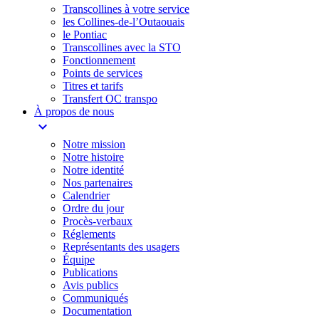
Transcollines à votre service​
les Collines-de-l’Outaouais​
le Pontiac​
Transcollines avec la STO
Fonctionnement
Points de services
Titres et tarifs
Transfert OC transpo
À propos de nous
expand_more
Notre mission
Notre histoire
Notre identité
Nos partenaires
Calendrier
Ordre du jour
Procès-verbaux
Réglements
Représentants des usagers
Équipe
Publications
Avis publics
Communiqués
Documentation