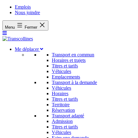
Emplois
Nous joindre
Menu
Fermer
Me déplacer
Transport en commun
Horaires et trajets
Titres et tarifs
Véhicules
Emplacements
Transport à la demande
Véhicules
Horaires
Titres et tarifs
Territoire
Réservation
Transport adapté
Admission
Titres et tarifs
Véhicules
Faire une demande