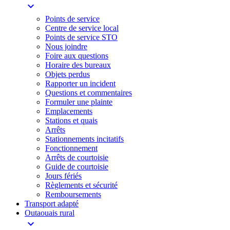
expand_more
Points de service
Centre de service local
Points de service STO
Nous joindre
Foire aux questions
Horaire des bureaux
Objets perdus
Rapporter un incident
Questions et commentaires
Formuler une plainte
Emplacements
Stations et quais
Arrêts
Stationnements incitatifs​
Fonctionnement
Arrêts de courtoisie​
Guide de courtoisie
Jours fériés
Règlements et sécurité
Remboursements
Transport adapté
Outaouais rural
expand_more