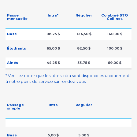
Passe
Intra*
Régulier
Combiné STO
mensuelle
Collines
Base
98,25 $
124,50 $
140,00 $
Étudiants
65,00 $
82,50 $
100,00 $
Aînés
44,25 $
55,75 $
69,00 $
* Veuillez noter que les titres intra sont disponibles uniquement
à notre point de service sur rendez-vous.
Passage
Intra
Régulier
simple
Base
5,00 $
5,00 $