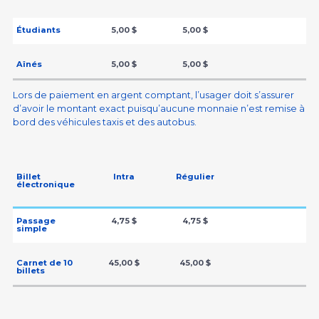
Étudiants
5,00 $
5,00 $
Aînés
5,00 $
5,00 $
Lors de paiement en argent comptant, l’usager doit s’assurer
d’avoir le montant exact puisqu’aucune monnaie n’est remise à
bord des véhicules taxis et des autobus.
Billet
Intra
Régulier
électronique
Passage
4,75 $
4,75 $
simple
Carnet de 10
45,00 $
45,00 $
billets