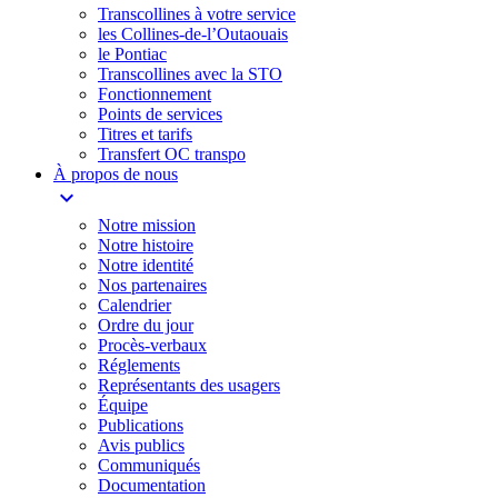
Transcollines à votre service​
les Collines-de-l’Outaouais​
le Pontiac​
Transcollines avec la STO
Fonctionnement
Points de services
Titres et tarifs
Transfert OC transpo
À propos de nous
expand_more
Notre mission
Notre histoire
Notre identité
Nos partenaires
Calendrier
Ordre du jour
Procès-verbaux
Réglements
Représentants des usagers
Équipe
Publications
Avis publics
Communiqués
Documentation