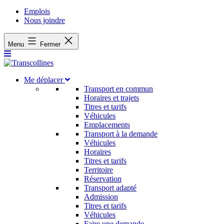
Emplois
Nous joindre
Menu
Fermer
Me déplacer
Transport en commun
Horaires et trajets
Titres et tarifs
Véhicules
Emplacements
Transport à la demande
Véhicules
Horaires
Titres et tarifs
Territoire
Réservation
Transport adapté
Admission
Titres et tarifs
Véhicules
Faire une demande