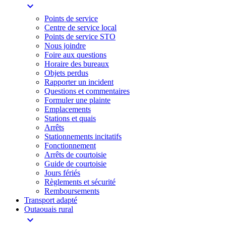
expand_more
Points de service
Centre de service local
Points de service STO
Nous joindre
Foire aux questions
Horaire des bureaux
Objets perdus
Rapporter un incident
Questions et commentaires
Formuler une plainte
Emplacements
Stations et quais
Arrêts
Stationnements incitatifs​
Fonctionnement
Arrêts de courtoisie​
Guide de courtoisie
Jours fériés
Règlements et sécurité
Remboursements
Transport adapté
Outaouais rural
expand_more