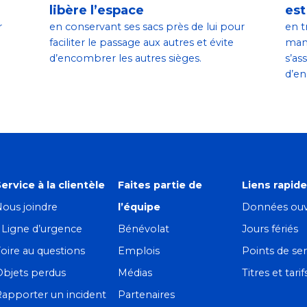
libère l’espace
est
r
en conservant ses sacs près de lui pour
en t
faciliter le passage aux autres et évite
mani
d’encombrer les autres sièges.
s’as
d’en
ervice à la clientèle
Faites partie de
Liens rapid
ous joindre
l’équipe
Données ouv
! Ligne d’urgence
Bénévolat
Jours fériés
oire au questions
Emplois
Points de ser
Objets perdus
Médias
Titres et tarif
apporter un incident
Partenaires