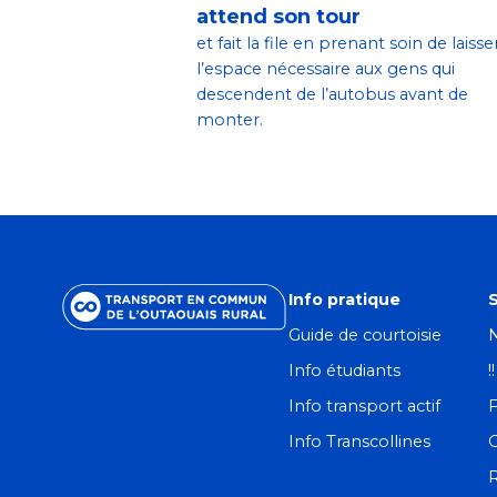
attend son tour
et fait la file en prenant soin de laisse
l’espace nécessaire aux gens qui
descendent de l’autobus avant de
monter.
Info pratique
S
Guide de courtoisie
N
Info étudiants
!
Info transport actif
F
Info Transcollines
R