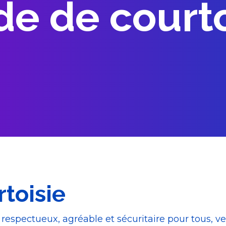
de de courto
toisie
espectueux, agréable et sécuritaire pour tous, ve