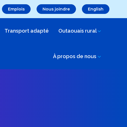
Emplois
Nous joindre
English
Transport adapté
Outaouais rural
À propos de nous