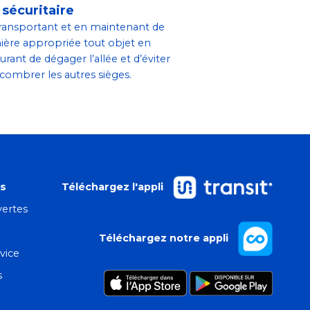
 sécuritaire
ransportant et en maintenant de
ère appropriée tout objet en
surant de dégager l’allée et d’éviter
combrer les autres sièges.
es
Téléchargez l'appli
ertes
Téléchargez notre appli
vice
s