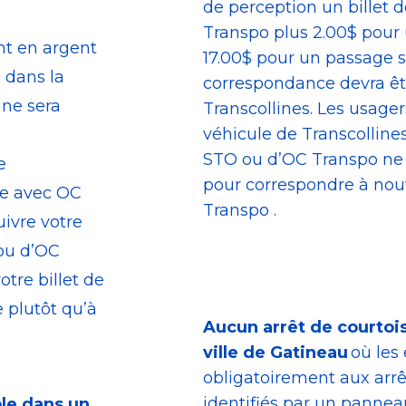
de perception un billet
Transpo plus 2.00$ pour
t en argent
17.00$ pour un passage s
dans la
correspondance devra êt
ne sera
Transcollines. Les usage
véhicule de Transcolline
STO ou d’OC Transpo ne 
e
pour correspondre à nou
de avec OC
Transpo .
uivre votre
ou d’OC
tre billet de
 plutôt qu’à
Aucun arrêt de courtoisi
ville de Gatineau
où les
obligatoirement aux arrê
identifiés par un panneau
le dans un