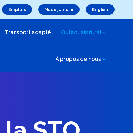
Emplois
Nous joindre
English
Transport adapté
Outaouais rural
À propos de nous
 la STO​