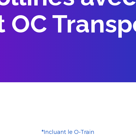
t OC Transp
*Incluant le O-Train