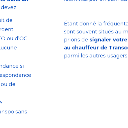
 devez :
it de
Étant donné la fréquentat
rgent
sont souvent situés au 
STO ou d’OC
prions de
signaler votr
 Aucune
au chauffeur de Transc
parmi les autres usagers
ndance si
rrespondance
 ou de
e
anspo sans