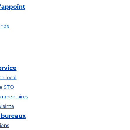
’appoint
ande
ervice
ce local
ce STO
ommentaires
lainte
 bureaux
ions