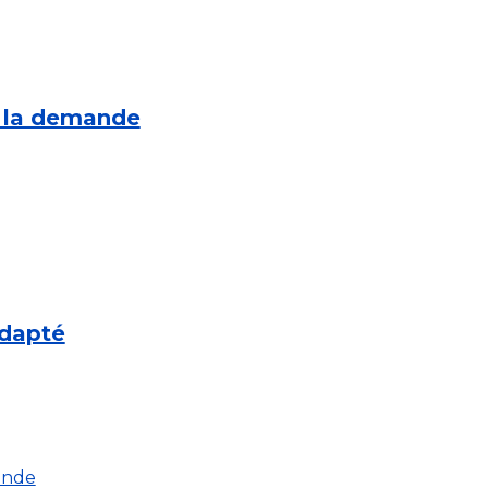
à la demande
adapté
ande