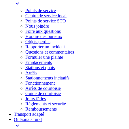
expand_more
Points de service
Centre de service local
Points de service STO
Nous joindre
Foire aux questions
Horaire des bureaux
Objets perdus
Rapporter un incident
Questions et commentaires
Formuler une plainte
Emplacements
Stations et quais
Arrêts
Stationnements incitatifs​
Fonctionnement
Arrêts de courtoisie​
Guide de courtoisie
Jours fériés
Règlements et sécurité
Remboursements
Transport adapté
Outaouais rural
expand_more