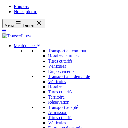
Emplois
Nous joindre
Menu
Fermer
Me déplacer
Transport en commun
Horaires et trajets
Titres et tarifs
Véhicules
Emplacements
Transport à la demande
Véhicules
Horaires
Titres et tarifs
Territoire
Réservation
Transport adapté
Admission
Titres et tarifs
Véhicules
Faire une demande