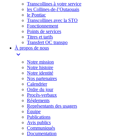
Transcollines à votre service​
les Collines-de-l’Outaouais​
le Pontiac​
Transcollines avec la STO
Fonctionnement
Points de services
Titres et tarifs
Transfert OC transpo
À propos de nous
expand_more
Notre mission
Notre histoire
Notre identité
Nos partenaires
Calendrier
Ordre du jour
Procès-verbaux
Réglements
Représentants des usagers
Équipe
Publications
Avis publics
Communiqués
Documentation