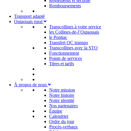
Règlements et sécurité
Remboursements
Transport adapté
Outaouais rural
Transcollines à votre service​
les Collines-de-l’Outaouais​
le Pontiac​
Transfert OC transpo
Transcollines avec la STO
Fonctionnement
Points de services
Titres et tarifs
À propos de nous
Notre mission
Notre histoire
Notre identité
Nos partenaires
Équipe
Calendrier
Ordre du jour
Procès-verbaux