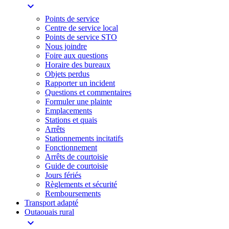
expand_more
Points de service
Centre de service local
Points de service STO
Nous joindre
Foire aux questions
Horaire des bureaux
Objets perdus
Rapporter un incident
Questions et commentaires
Formuler une plainte
Emplacements
Stations et quais
Arrêts
Stationnements incitatifs​
Fonctionnement
Arrêts de courtoisie​
Guide de courtoisie
Jours fériés
Règlements et sécurité
Remboursements
Transport adapté
Outaouais rural
expand_more