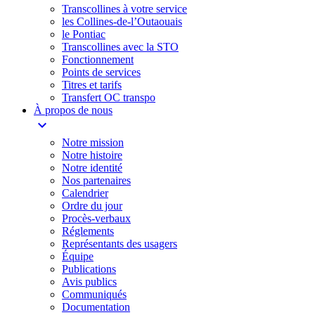
Transcollines à votre service​
les Collines-de-l’Outaouais​
le Pontiac​
Transcollines avec la STO
Fonctionnement
Points de services
Titres et tarifs
Transfert OC transpo
À propos de nous
expand_more
Notre mission
Notre histoire
Notre identité
Nos partenaires
Calendrier
Ordre du jour
Procès-verbaux
Réglements
Représentants des usagers
Équipe
Publications
Avis publics
Communiqués
Documentation