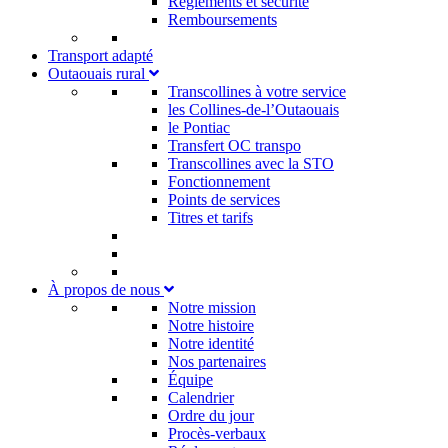
Règlements et sécurité
Remboursements
Transport adapté
Outaouais rural
Transcollines à votre service​
les Collines-de-l’Outaouais​
le Pontiac​
Transfert OC transpo
Transcollines avec la STO
Fonctionnement
Points de services
Titres et tarifs
À propos de nous
Notre mission
Notre histoire
Notre identité
Nos partenaires
Équipe
Calendrier
Ordre du jour
Procès-verbaux