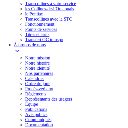
Transcollines à votre service​
les Collines-de-l’Outaouais​
le Pontiac​
Transcollines avec la STO
Fonctionnement
Points de services
Titres et tarifs
Transfert OC transpo
À propos de nous
expand_more
Notre mission
Notre histoire
Notre identité
Nos partenaires
Calendrier
Ordre du jour
Procès-verbaux
Réglements
Représentants des usagers
Équipe
Publications
Avis publics
Communiqués
Documentation