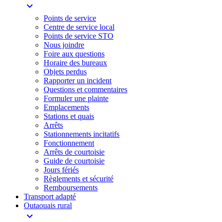
expand_more
Points de service
Centre de service local
Points de service STO
Nous joindre
Foire aux questions
Horaire des bureaux
Objets perdus
Rapporter un incident
Questions et commentaires
Formuler une plainte
Emplacements
Stations et quais
Arrêts
Stationnements incitatifs​
Fonctionnement
Arrêts de courtoisie​
Guide de courtoisie
Jours fériés
Règlements et sécurité
Remboursements
Transport adapté
Outaouais rural
expand_more