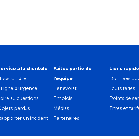
ervice à la clientèle
Faites partie de
Liens rapid
ous joindre
l’équipe
Données ouv
! Ligne d’urgence
Bénévolat
Jours fériés
oire au questions
Emplois
Points de ser
Objets perdus
Médias
Titres et tarif
apporter un incident
Partenaires