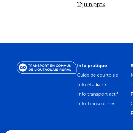
12juin.pptx
Info pratique
S
Guide de courtoisie
N
Info étudiants
!
Info transport actif
F
Info Transcollines
R