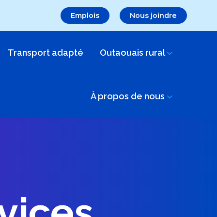
Emplois
Nous joindre
Transport adapté
Outaouais rural
À propos de nous
vices