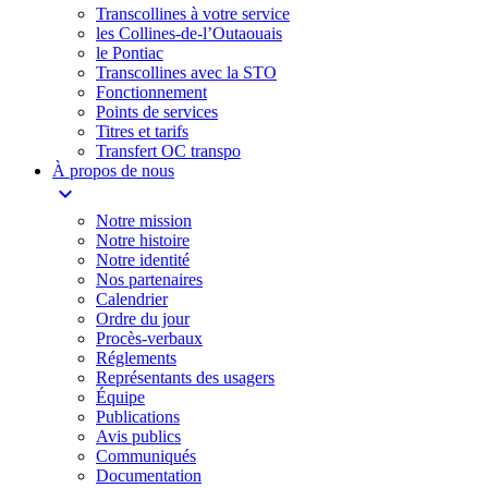
Transcollines à votre service​
les Collines-de-l’Outaouais​
le Pontiac​
Transcollines avec la STO
Fonctionnement
Points de services
Titres et tarifs
Transfert OC transpo
À propos de nous
expand_more
Notre mission
Notre histoire
Notre identité
Nos partenaires
Calendrier
Ordre du jour
Procès-verbaux
Réglements
Représentants des usagers
Équipe
Publications
Avis publics
Communiqués
Documentation