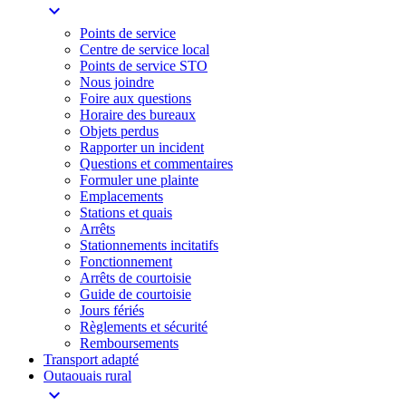
expand_more
Points de service
Centre de service local
Points de service STO
Nous joindre
Foire aux questions
Horaire des bureaux
Objets perdus
Rapporter un incident
Questions et commentaires
Formuler une plainte
Emplacements
Stations et quais
Arrêts
Stationnements incitatifs​
Fonctionnement
Arrêts de courtoisie​
Guide de courtoisie
Jours fériés
Règlements et sécurité
Remboursements
Transport adapté
Outaouais rural
expand_more