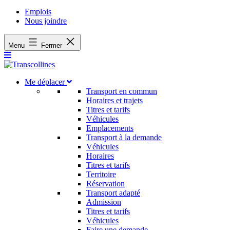
Emplois
Nous joindre
Menu
Fermer
Me déplacer
Transport en commun
Horaires et trajets
Titres et tarifs
Véhicules
Emplacements
Transport à la demande
Véhicules
Horaires
Titres et tarifs
Territoire
Réservation
Transport adapté
Admission
Titres et tarifs
Véhicules
Faire une demande