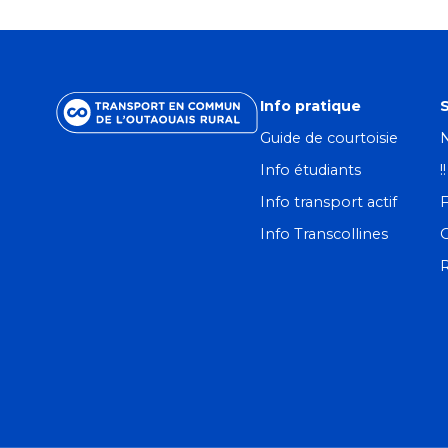
Info pratique
S
Guide de courtoisie
N
Info étudiants
!
Info transport actif
F
Info Transcollines
R