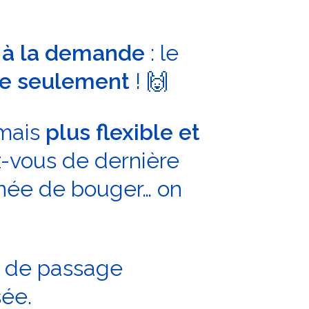
s à la demande
: le
re seulement
! 🙌
rmais
plus flexible et
z-vous de dernière
née de bouger… on
re de passage
ée.