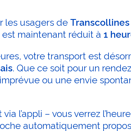
r les usagers de
Transcolline
n est maintenant réduit à
1 heu
heures, votre transport est déso
ais
. Que ce soit pour un rende
 imprévue ou une envie sponta
via l’appli – vous verrez l’heu
 proche automatiquement propos