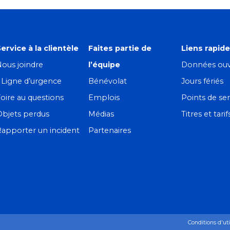
ervice à la clientèle
Faites partie de
Liens rapid
ous joindre
l’équipe
Données ouv
! Ligne d’urgence
Bénévolat
Jours fériés
oire au questions
Emplois
Points de ser
Objets perdus
Médias
Titres et tarif
apporter un incident
Partenaires
Conditions d'uti