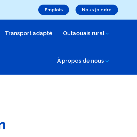
Emplois
Nous joindre
Transport adapté
Outaouais rural
À propos de nous
n