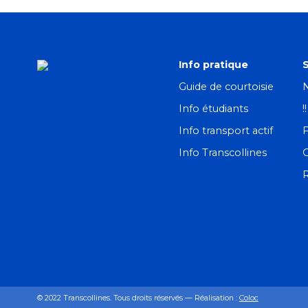
Info pratique
S
Guide de courtoisie
N
Info étudiants
!
Info transport actif
F
Info Transcollines
R
© 2022 Transcollines. Tous droits réservés — Réalisation :
Coloc