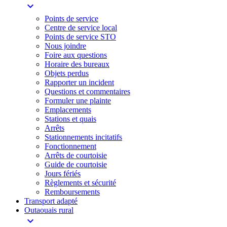
expand_more
Points de service
Centre de service local
Points de service STO
Nous joindre
Foire aux questions
Horaire des bureaux
Objets perdus
Rapporter un incident
Questions et commentaires
Formuler une plainte
Emplacements
Stations et quais
Arrêts
Stationnements incitatifs​
Fonctionnement
Arrêts de courtoisie​
Guide de courtoisie
Jours fériés
Règlements et sécurité
Remboursements
Transport adapté
Outaouais rural
expand_more