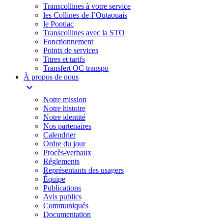
Transcollines à votre service​
les Collines-de-l’Outaouais​
le Pontiac​
Transcollines avec la STO
Fonctionnement
Points de services
Titres et tarifs
Transfert OC transpo
À propos de nous
expand_more
Notre mission
Notre histoire
Notre identité
Nos partenaires
Calendrier
Ordre du jour
Procès-verbaux
Réglements
Représentants des usagers
Équipe
Publications
Avis publics
Communiqués
Documentation