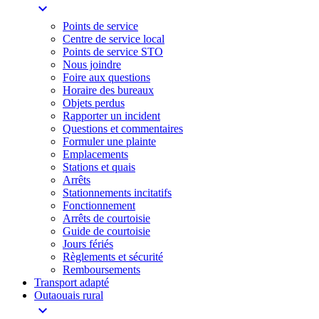
expand_more
Points de service
Centre de service local
Points de service STO
Nous joindre
Foire aux questions
Horaire des bureaux
Objets perdus
Rapporter un incident
Questions et commentaires
Formuler une plainte
Emplacements
Stations et quais
Arrêts
Stationnements incitatifs​
Fonctionnement
Arrêts de courtoisie​
Guide de courtoisie
Jours fériés
Règlements et sécurité
Remboursements
Transport adapté
Outaouais rural
expand_more