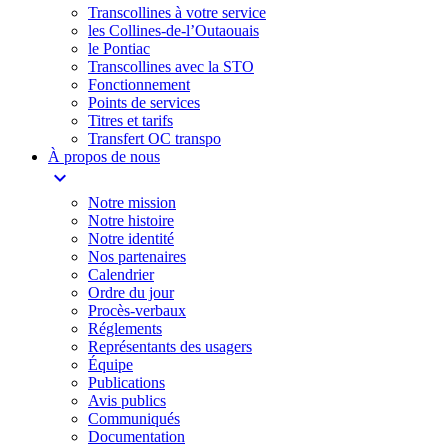
Transcollines à votre service​
les Collines-de-l’Outaouais​
le Pontiac​
Transcollines avec la STO
Fonctionnement
Points de services
Titres et tarifs
Transfert OC transpo
À propos de nous
expand_more
Notre mission
Notre histoire
Notre identité
Nos partenaires
Calendrier
Ordre du jour
Procès-verbaux
Réglements
Représentants des usagers
Équipe
Publications
Avis publics
Communiqués
Documentation