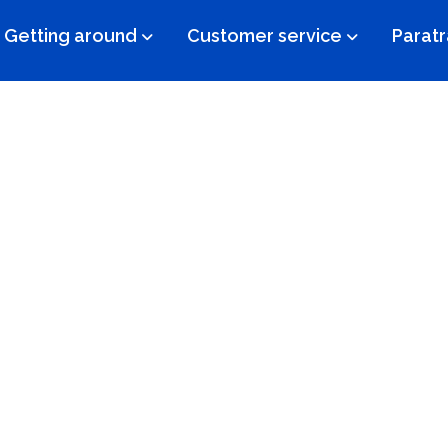
Getting around
Customer service​
Paratr
ew Transco
App