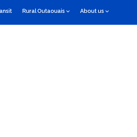
ansit
Rural Outaouais
About us
llines