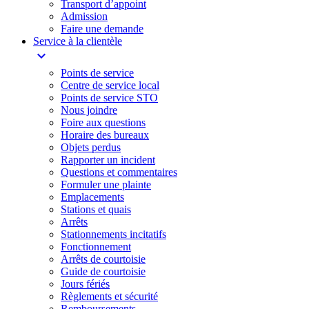
Transport d’appoint
Admission
Faire une demande
Service à la clientèle
expand_more
Points de service
Centre de service local
Points de service STO
Nous joindre
Foire aux questions
Horaire des bureaux
Objets perdus
Rapporter un incident
Questions et commentaires
Formuler une plainte
Emplacements
Stations et quais
Arrêts
Stationnements incitatifs​
Fonctionnement
Arrêts de courtoisie​
Guide de courtoisie
Jours fériés
Règlements et sécurité
Remboursements