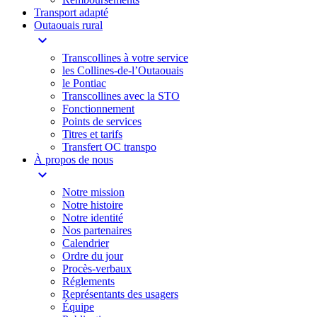
Transport adapté
Outaouais rural
expand_more
Transcollines à votre service​
les Collines-de-l’Outaouais​
le Pontiac​
Transcollines avec la STO
Fonctionnement
Points de services
Titres et tarifs
Transfert OC transpo
À propos de nous
expand_more
Notre mission
Notre histoire
Notre identité
Nos partenaires
Calendrier
Ordre du jour
Procès-verbaux
Réglements
Représentants des usagers
Équipe