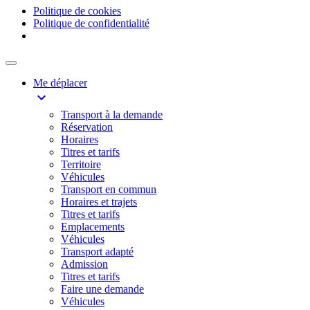
Politique de cookies
Politique de confidentialité
Me déplacer
expand_more
Transport à la demande
Réservation
Horaires
Titres et tarifs
Territoire
Véhicules
Transport en commun
Horaires et trajets
Titres et tarifs
Emplacements
Véhicules
Transport adapté
Admission
Titres et tarifs
Faire une demande
Véhicules